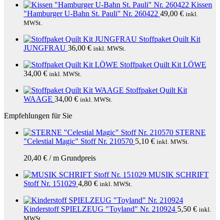
Kissen
"Hamburger U-Bahn St. Pauli" Nr. 260422
49,00
€
inkl.
MWSt.
Stoffpaket Quilt Kit
JUNGFRAU
36,00
€
inkl. MWSt.
Stoffpaket Quilt Kit LÖWE
34,00
€
inkl. MWSt.
Stoffpaket Quilt Kit
WAAGE
34,00
€
inkl. MWSt.
Empfehlungen für Sie
STERNE
"Celestial Magic" Stoff Nr. 210570
5,10
€
inkl. MWSt.
20,40
€
/
m
Grundpreis
MUSIK SCHRIFT
Stoff Nr. 151029
4,80
€
inkl. MWSt.
Kinderstoff SPIELZEUG "Toyland" Nr. 210924
5,50
€
inkl.
MWSt.