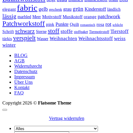
fabric
grün
gelb
grau
Kinderstoff
elegant
ländlich
geschenk
lässig
patchwork
orange
marbled
Meer
Motivstoff
Musikstoff
Patchworkstoff
rot
Punkte
pink
Quilt
rosa
romantisch
schlicht
schwarz
stoff
stoffe
Tierstoff
Schrift
Sterne
stoffpaket
Tiermotivstoff
verspielt
Weihnachten
Weihnachtsstoff
weiss
türkis
Wasser
winter
BLOG
AGB
Widerrufsrecht
Datenschutz
Impressum
Über Uns
Kontakt
FAQ
Copyright 2026 ©
Flatsome Theme
Vertrag widerrufen