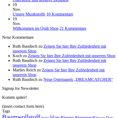
Kommentare
19
zu
Nov.
Osterstoffe
zu
Unsere Musikstoffe
10 Kommentare
und
Unsere
19
kreative
Musikstoffe
Nov.
Beispiele
zu
Willkommen im Quilt Shop
21 Kommentare
Willkommen
Neue Kommentare
im
Quilt
Ruth Baudisch
zu
Zeigen Sie hier Ihre Zufriedenheit mit
Shop
unserem Shop
Koch
zu
Zeigen Sie hier Ihre Zufriedenheit mit unserem Shop
Ruth Baudisch
zu
Zeigen Sie hier Ihre Zufriedenheit mit
unserem Shop
Marlies Reich
zu
Zeigen Sie hier Ihre Zufriedenheit mit
unserem Shop
Ruth Baudisch
zu
Neue Osterpanels „DREAMCATCHER“
Signup for Newsletter
Kommt später!
(insert contact form here)
Tags
Baumwollstoff
blau
Blumen
Blumenstoff
beige
Dots
braun