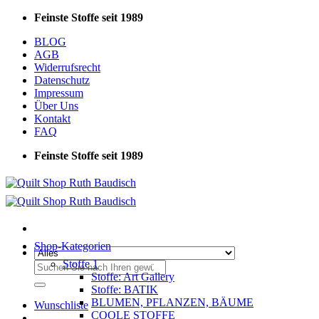
Zum
Feinste Stoffe seit 1989
Inhalt
BLOG
springen
AGB
Widerrufsrecht
Datenschutz
Impressum
Über Uns
Kontakt
FAQ
Feinste Stoffe seit 1989
Shop-Kategorien
Stoffe 1
Suchen
Stoffe: Art Gallery
nach:
Stoffe: BATIK
BLUMEN, PFLANZEN, BÄUME
Wunschliste
COOLE STOFFE