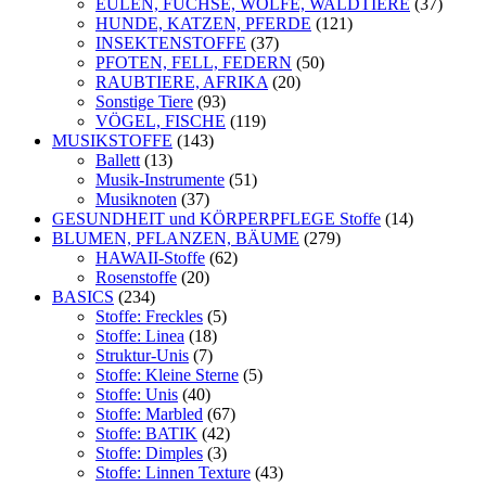
EULEN, FÜCHSE, WÖLFE, WALDTIERE
(37)
HUNDE, KATZEN, PFERDE
(121)
INSEKTENSTOFFE
(37)
PFOTEN, FELL, FEDERN
(50)
RAUBTIERE, AFRIKA
(20)
Sonstige Tiere
(93)
VÖGEL, FISCHE
(119)
MUSIKSTOFFE
(143)
Ballett
(13)
Musik-Instrumente
(51)
Musiknoten
(37)
GESUNDHEIT und KÖRPERPFLEGE Stoffe
(14)
BLUMEN, PFLANZEN, BÄUME
(279)
HAWAII-Stoffe
(62)
Rosenstoffe
(20)
BASICS
(234)
Stoffe: Freckles
(5)
Stoffe: Linea
(18)
Struktur-Unis
(7)
Stoffe: Kleine Sterne
(5)
Stoffe: Unis
(40)
Stoffe: Marbled
(67)
Stoffe: BATIK
(42)
Stoffe: Dimples
(3)
Stoffe: Linnen Texture
(43)