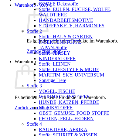
COOLE Dekostoffe
Warenkorb /
0,00
€
Stoffe: EULEN, FÜCHSE, WÖLFE,
WALDTIERE
HANDARBEITSMOTIVE
STOFFPAKETE, HARMONIES
Stoffe 2
Stoffe: HAUS & GARTEN
Es befinden sich keine Produkte im Warenkorb.
INSEKTENSTOFFE
JAPAN-Stoffe
Zurück zum Shop
Stoffe: JERSEY
KINDERSTOFFE
Warenkorb
Stoffe: LEINEN
Stoffe: LIFESTYLE & MODE
MARITIM, SKY, UNIVERSUM
Sonstige Tiere
Stoffe 3
VÖGEL, FISCHE
WEIHNACHTSSTOFFE
Es befinden sich keine Produkte im Warenkorb.
HUNDE, KATZEN, PFERDE
Zurück zum Shop
MUSIKSTOFFE
OBST, GEMÜSE, FOOD STOFFE
PFOTEN, FELL, FEDERN
Stoffe 4
RAUBTIERE, AFRIKA
Stoffe: SCHRIFT & WISSEN