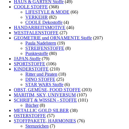
HAUS & GARTEN Stoffe
(49)
COOLE STOFFE
(368)
LIFESTYLE & MODE
(66)
VERKEHR
(82)
COOLE Dekostoffe
(4)
HANDARBEITSMOTIVE
(46)
WESTFALENSTOFFE
(27)
GEOMETRIE und ORNAMENTE Stoffe
(207)
Paula Nadelstern
(19)
STREIFENSTOFFE
(8)
Punktestoffe
(80)
JAPAN-Stoffe
(79)
SPORTSTOFFE
(106)
KINDERSTOFFE
(210)
Ritter und Piraten
(18)
DINO STOFFE
(25)
STAR WARS Stoffe
(6)
OBST, GEMÜSE, FOOD STOFFE
(203)
MARITIM, SKY, UNIVERSUM
(107)
SCHRIFT & WISSEN - STOFFE
(101)
Bücher
(8)
METALLIC GOLD SILBER
(38)
OSTERSTOFFE
(57)
STOFFPAKETE, HARMONIES
(76)
Sternzeichen
(7)