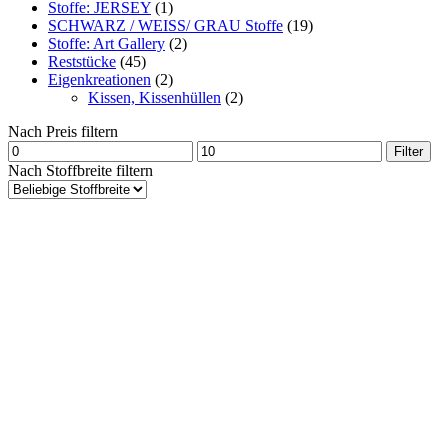
Stoffe: JERSEY
(1)
SCHWARZ / WEISS/ GRAU Stoffe
(19)
Stoffe: Art Gallery
(2)
Reststücke
(45)
Eigenkreationen
(2)
Kissen, Kissenhüllen
(2)
Nach Preis filtern
Min.
Max.
Filter
Preis
Preis
Nach Stoffbreite filtern