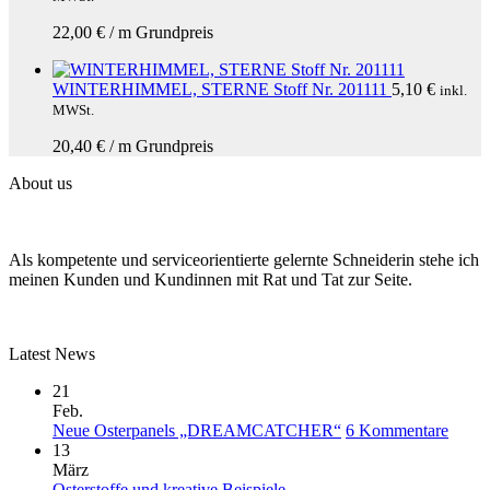
22,00
€
/
m
Grundpreis
WINTERHIMMEL, STERNE Stoff Nr. 201111
5,10
€
inkl.
MWSt.
20,40
€
/
m
Grundpreis
About us
Als kompetente und serviceorientierte gelernte Schneiderin stehe ich
meinen Kunden und Kundinnen mit Rat und Tat zur Seite.
Latest News
21
Feb.
zu
Neue Osterpanels „DREAMCATCHER“
6 Kommentare
Neue
13
Oster
März
Keine
„DR
Osterstoffe und kreative Beispiele