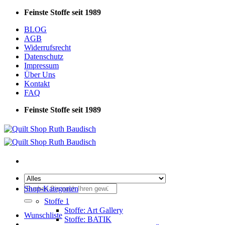
Zum
Feinste Stoffe seit 1989
Inhalt
BLOG
springen
AGB
Widerrufsrecht
Datenschutz
Impressum
Über Uns
Kontakt
FAQ
Feinste Stoffe seit 1989
Suchen
Shop-Kategorien
nach:
Stoffe 1
Stoffe: Art Gallery
Wunschliste
Stoffe: BATIK