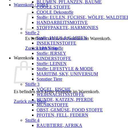
BLUMEN, PFLANZEN, BÄUME
Warenkorb /
0,00
€
COOLE STOFFE
COOLE Dekostoffe
Stoffe: EULEN, FÜCHSE, WÖLFE, WALDTIE
HANDARBEITSMOTIVE
STOFFPAKETE, HARMONIES
Stoffe 2
Stoffe: HAUS & GARTEN
Es befinden sich keine Produkte im Warenkorb.
INSEKTENSTOFFE
Zurück zum Shop
JAPAN-Stoffe
Stoffe: JERSEY
Warenkorb
KINDERSTOFFE
Stoffe: LEINEN
Stoffe: LIFESTYLE & MODE
MARITIM, SKY, UNIVERSUM
Sonstige Tiere
Stoffe 3
VÖGEL, FISCHE
Es befinden sich keine Produkte im Warenkorb.
WEIHNACHTSSTOFFE
HUNDE, KATZEN, PFERDE
Zurück zum Shop
MUSIKSTOFFE
OBST, GEMÜSE, FOOD STOFFE
PFOTEN, FELL, FEDERN
Stoffe 4
RAUBTIERE, AFRIKA