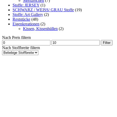
Sternzeichen
(7)
Stoffe: JERSEY
(1)
SCHWARZ / WEISS/ GRAU Stoffe
(19)
Stoffe: Art Gallery
(2)
Reststücke
(48)
Eigenkreationen
(2)
Kissen, Kissenhüllen
(2)
Nach Preis filtern
Min.
Max.
Filter
Preis
Preis
Nach Stoffbreite filtern