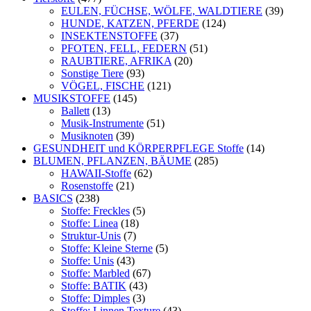
EULEN, FÜCHSE, WÖLFE, WALDTIERE
(39)
HUNDE, KATZEN, PFERDE
(124)
INSEKTENSTOFFE
(37)
PFOTEN, FELL, FEDERN
(51)
RAUBTIERE, AFRIKA
(20)
Sonstige Tiere
(93)
VÖGEL, FISCHE
(121)
MUSIKSTOFFE
(145)
Ballett
(13)
Musik-Instrumente
(51)
Musiknoten
(39)
GESUNDHEIT und KÖRPERPFLEGE Stoffe
(14)
BLUMEN, PFLANZEN, BÄUME
(285)
HAWAII-Stoffe
(62)
Rosenstoffe
(21)
BASICS
(238)
Stoffe: Freckles
(5)
Stoffe: Linea
(18)
Struktur-Unis
(7)
Stoffe: Kleine Sterne
(5)
Stoffe: Unis
(43)
Stoffe: Marbled
(67)
Stoffe: BATIK
(43)
Stoffe: Dimples
(3)
Stoffe: Linnen Texture
(43)