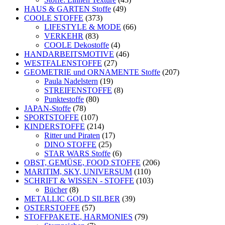
HAUS & GARTEN Stoffe
(49)
COOLE STOFFE
(373)
LIFESTYLE & MODE
(66)
VERKEHR
(83)
COOLE Dekostoffe
(4)
HANDARBEITSMOTIVE
(46)
WESTFALENSTOFFE
(27)
GEOMETRIE und ORNAMENTE Stoffe
(207)
Paula Nadelstern
(19)
STREIFENSTOFFE
(8)
Punktestoffe
(80)
JAPAN-Stoffe
(78)
SPORTSTOFFE
(107)
KINDERSTOFFE
(214)
Ritter und Piraten
(17)
DINO STOFFE
(25)
STAR WARS Stoffe
(6)
OBST, GEMÜSE, FOOD STOFFE
(206)
MARITIM, SKY, UNIVERSUM
(110)
SCHRIFT & WISSEN - STOFFE
(103)
Bücher
(8)
METALLIC GOLD SILBER
(39)
OSTERSTOFFE
(57)
STOFFPAKETE, HARMONIES
(79)