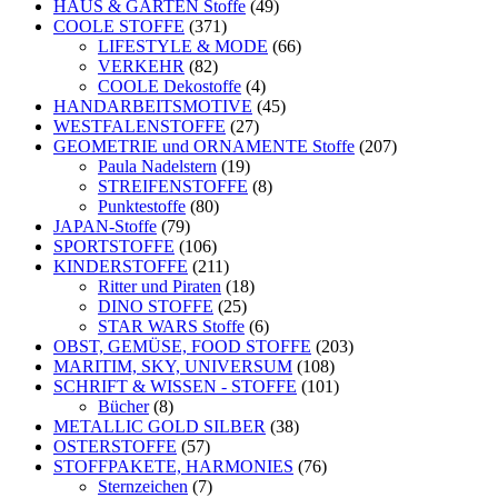
HAUS & GARTEN Stoffe
(49)
COOLE STOFFE
(371)
LIFESTYLE & MODE
(66)
VERKEHR
(82)
COOLE Dekostoffe
(4)
HANDARBEITSMOTIVE
(45)
WESTFALENSTOFFE
(27)
GEOMETRIE und ORNAMENTE Stoffe
(207)
Paula Nadelstern
(19)
STREIFENSTOFFE
(8)
Punktestoffe
(80)
JAPAN-Stoffe
(79)
SPORTSTOFFE
(106)
KINDERSTOFFE
(211)
Ritter und Piraten
(18)
DINO STOFFE
(25)
STAR WARS Stoffe
(6)
OBST, GEMÜSE, FOOD STOFFE
(203)
MARITIM, SKY, UNIVERSUM
(108)
SCHRIFT & WISSEN - STOFFE
(101)
Bücher
(8)
METALLIC GOLD SILBER
(38)
OSTERSTOFFE
(57)
STOFFPAKETE, HARMONIES
(76)
Sternzeichen
(7)