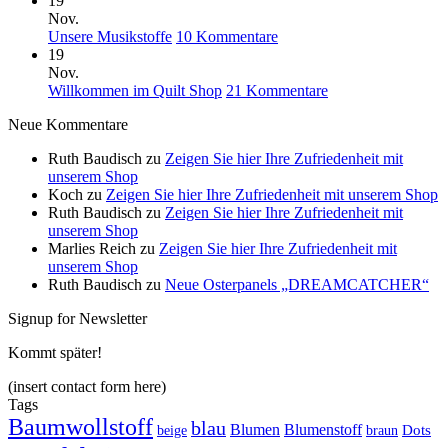
19
zu
Nov.
Osterstoffe
zu
Unsere Musikstoffe
10 Kommentare
und
Unsere
19
kreative
Musikstoffe
Nov.
Beispiele
zu
Willkommen im Quilt Shop
21 Kommentare
Willkommen
Neue Kommentare
im
Quilt
Ruth Baudisch
zu
Zeigen Sie hier Ihre Zufriedenheit mit
Shop
unserem Shop
Koch
zu
Zeigen Sie hier Ihre Zufriedenheit mit unserem Shop
Ruth Baudisch
zu
Zeigen Sie hier Ihre Zufriedenheit mit
unserem Shop
Marlies Reich
zu
Zeigen Sie hier Ihre Zufriedenheit mit
unserem Shop
Ruth Baudisch
zu
Neue Osterpanels „DREAMCATCHER“
Signup for Newsletter
Kommt später!
(insert contact form here)
Tags
Baumwollstoff
blau
Blumen
Blumenstoff
beige
Dots
braun