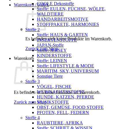
COOLE Dekostoffe
Warenkorb /
0,00
€
Stoffe: EULEN, FÜCHSE, WÖLFE,
WALDTIERE
HANDARBEITSMOTIVE
STOFFPAKETE, HARMONIES
Stoffe 2
Stoffe: HAUS & GARTEN
Es befinden sich keine Produkte im Warenkorb.
INSEKTENSTOFFE
JAPAN-Stoffe
Zurück zum Shop
Stoffe: JERSEY
KINDERSTOFFE
Warenkorb
Stoffe: LEINEN
Stoffe: LIFESTYLE & MODE
MARITIM, SKY, UNIVERSUM
Sonstige Tiere
Stoffe 3
VÖGEL, FISCHE
WEIHNACHTSSTOFFE
Es befinden sich keine Produkte im Warenkorb.
HUNDE, KATZEN, PFERDE
Zurück zum Shop
MUSIKSTOFFE
OBST, GEMÜSE, FOOD STOFFE
PFOTEN, FELL, FEDERN
Stoffe 4
RAUBTIERE, AFRIKA
Stoffe: SCHRIFT & WISSEN