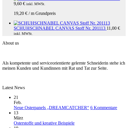
9,60
€
inkl. MWSt.
19,20
€
/
m
Grundpreis
SCHUHSCHNABEL CANVAS Stoff Nr. 201113
11,00
€
inkl. MWSt.
About us
Als kompetente und serviceorientierte gelernte Schneiderin stehe ich
meinen Kunden und Kundinnen mit Rat und Tat zur Seite.
Latest News
21
Feb.
zu
Neue Osterpanels „DREAMCATCHER“
6 Kommentare
Neue
13
Oster
März
Keine
„DR
Osterstoffe und kreative Beispiele
Kommentare