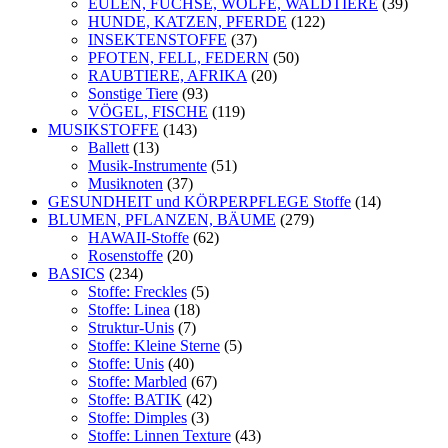
EULEN, FÜCHSE, WÖLFE, WALDTIERE
(39)
HUNDE, KATZEN, PFERDE
(122)
INSEKTENSTOFFE
(37)
PFOTEN, FELL, FEDERN
(50)
RAUBTIERE, AFRIKA
(20)
Sonstige Tiere
(93)
VÖGEL, FISCHE
(119)
MUSIKSTOFFE
(143)
Ballett
(13)
Musik-Instrumente
(51)
Musiknoten
(37)
GESUNDHEIT und KÖRPERPFLEGE Stoffe
(14)
BLUMEN, PFLANZEN, BÄUME
(279)
HAWAII-Stoffe
(62)
Rosenstoffe
(20)
BASICS
(234)
Stoffe: Freckles
(5)
Stoffe: Linea
(18)
Struktur-Unis
(7)
Stoffe: Kleine Sterne
(5)
Stoffe: Unis
(40)
Stoffe: Marbled
(67)
Stoffe: BATIK
(42)
Stoffe: Dimples
(3)
Stoffe: Linnen Texture
(43)