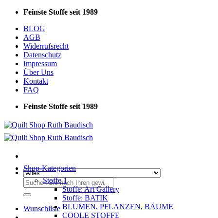
Zum
Feinste Stoffe seit 1989
Inhalt
BLOG
springen
AGB
Widerrufsrecht
Datenschutz
Impressum
Über Uns
Kontakt
FAQ
Feinste Stoffe seit 1989
Shop-Kategorien
Stoffe 1
Suchen
Stoffe: Art Gallery
nach:
Stoffe: BATIK
BLUMEN, PFLANZEN, BÄUME
Wunschliste
COOLE STOFFE