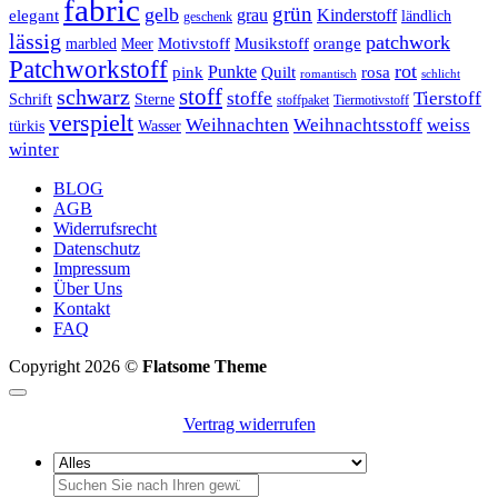
fabric
grün
gelb
grau
Kinderstoff
elegant
ländlich
geschenk
lässig
patchwork
orange
marbled
Meer
Motivstoff
Musikstoff
Patchworkstoff
rot
Punkte
pink
Quilt
rosa
romantisch
schlicht
schwarz
stoff
stoffe
Tierstoff
Schrift
Sterne
stoffpaket
Tiermotivstoff
verspielt
Weihnachten
Weihnachtsstoff
weiss
Wasser
türkis
winter
BLOG
AGB
Widerrufsrecht
Datenschutz
Impressum
Über Uns
Kontakt
FAQ
Copyright 2026 ©
Flatsome Theme
Vertrag widerrufen
Suchen