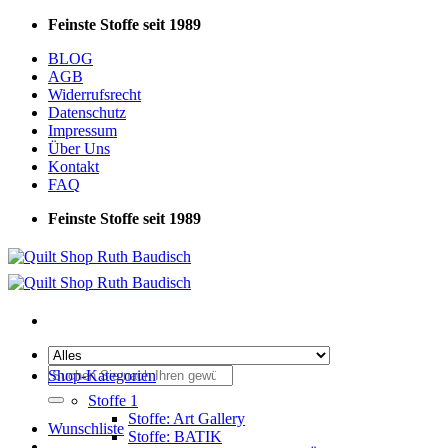
Zum
Feinste Stoffe seit 1989
Inhalt
BLOG
springen
AGB
Widerrufsrecht
Datenschutz
Impressum
Über Uns
Kontakt
FAQ
Feinste Stoffe seit 1989
Suchen
Shop-Kategorien
nach:
Stoffe 1
Stoffe: Art Gallery
Wunschliste
Stoffe: BATIK