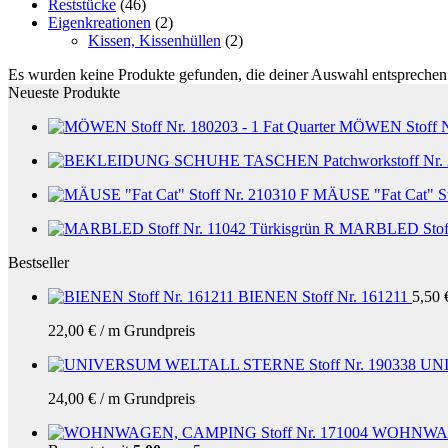
Reststücke
(46)
Eigenkreationen
(2)
Kissen, Kissenhüllen
(2)
Es wurden keine Produkte gefunden, die deiner Auswahl entsprechen
Neueste Produkte
MÖWEN Stoff N
MÄUSE "Fat Cat" St
MARBLED Stoff 
Bestseller
BIENEN Stoff Nr. 161211
5,50
22,00
€
/
m
Grundpreis
UNI
24,00
€
/
m
Grundpreis
WOHNWAGE