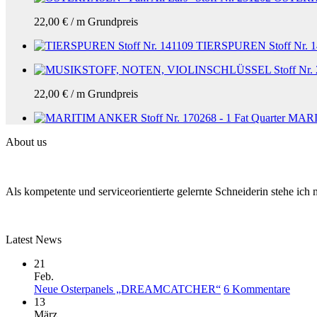
22,00
€
/
m
Grundpreis
TIERSPUREN Stoff Nr. 1
22,00
€
/
m
Grundpreis
MARIT
About us
Als kompetente und serviceorientierte gelernte Schneiderin stehe ic
Latest News
21
Feb.
zu
Neue Osterpanels „DREAMCATCHER“
6 Kommentare
Neue
13
Oster
März