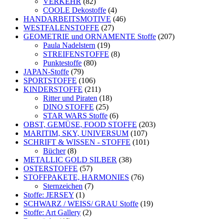
VERKEHR
(82)
COOLE Dekostoffe
(4)
HANDARBEITSMOTIVE
(46)
WESTFALENSTOFFE
(27)
GEOMETRIE und ORNAMENTE Stoffe
(207)
Paula Nadelstern
(19)
STREIFENSTOFFE
(8)
Punktestoffe
(80)
JAPAN-Stoffe
(79)
SPORTSTOFFE
(106)
KINDERSTOFFE
(211)
Ritter und Piraten
(18)
DINO STOFFE
(25)
STAR WARS Stoffe
(6)
OBST, GEMÜSE, FOOD STOFFE
(203)
MARITIM, SKY, UNIVERSUM
(107)
SCHRIFT & WISSEN - STOFFE
(101)
Bücher
(8)
METALLIC GOLD SILBER
(38)
OSTERSTOFFE
(57)
STOFFPAKETE, HARMONIES
(76)
Sternzeichen
(7)
Stoffe: JERSEY
(1)
SCHWARZ / WEISS/ GRAU Stoffe
(19)
Stoffe: Art Gallery
(2)