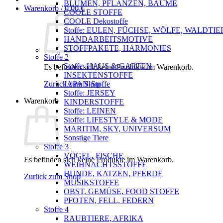
BLUMEN, PFLANZEN, BÄUME
Warenkorb /
0,00
€
COOLE STOFFE
COOLE Dekostoffe
Stoffe: EULEN, FÜCHSE, WÖLFE, WALDTIE
HANDARBEITSMOTIVE
STOFFPAKETE, HARMONIES
Stoffe 2
Stoffe: HAUS & GARTEN
Es befinden sich keine Produkte im Warenkorb.
INSEKTENSTOFFE
Zurück zum Shop
JAPAN-Stoffe
Stoffe: JERSEY
Warenkorb
KINDERSTOFFE
Stoffe: LEINEN
Stoffe: LIFESTYLE & MODE
MARITIM, SKY, UNIVERSUM
Sonstige Tiere
Stoffe 3
VÖGEL, FISCHE
Es befinden sich keine Produkte im Warenkorb.
WEIHNACHTSSTOFFE
HUNDE, KATZEN, PFERDE
Zurück zum Shop
MUSIKSTOFFE
OBST, GEMÜSE, FOOD STOFFE
PFOTEN, FELL, FEDERN
Stoffe 4
RAUBTIERE, AFRIKA