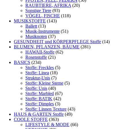
PFOTEN, FELL, FEDERN
(50)
RAUBTIERE, AFRIKA
(20)
Sonstige Tiere
(93)
VÖGEL, FISCHE
(118)
MUSIKSTOFFE
(143)
Ballett
(13)
Musik-Instrumente
(51)
Musiknoten
(37)
GESUNDHEIT und KÖRPERPFLEGE Stoffe
(14)
BLUMEN, PFLANZEN, BÄUME
(281)
HAWAII-Stoffe
(62)
Rosenstoffe
(21)
BASICS
(234)
Stoffe: Freckles
(5)
Stoffe: Linea
(18)
Struktur-Unis
(7)
Stoffe: Kleine Sterne
(5)
Stoffe: Unis
(40)
Stoffe: Marbled
(67)
Stoffe: BATIK
(42)
Stoffe: Dimples
(3)
Stoffe: Linnen Texture
(43)
HAUS & GARTEN Stoffe
(49)
COOLE STOFFE
(363)
LIFESTYLE & MODE
(66)