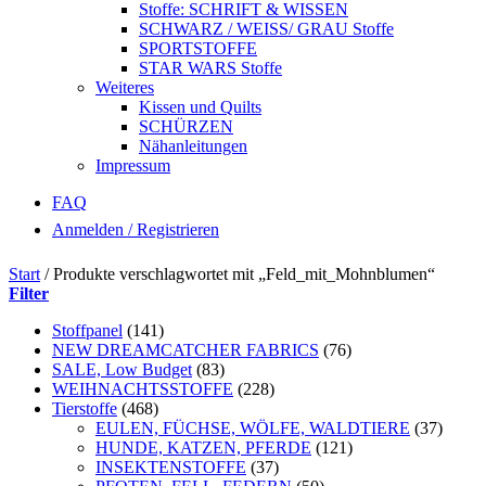
Stoffe: SCHRIFT & WISSEN
SCHWARZ / WEISS/ GRAU Stoffe
SPORTSTOFFE
STAR WARS Stoffe
Weiteres
Kissen und Quilts
SCHÜRZEN
Nähanleitungen
Impressum
FAQ
Anmelden / Registrieren
Start
/
Produkte verschlagwortet mit „Feld_mit_Mohnblumen“
Filter
Stoffpanel
(141)
NEW DREAMCATCHER FABRICS
(76)
SALE, Low Budget
(83)
WEIHNACHTSSTOFFE
(228)
Tierstoffe
(468)
EULEN, FÜCHSE, WÖLFE, WALDTIERE
(37)
HUNDE, KATZEN, PFERDE
(121)
INSEKTENSTOFFE
(37)