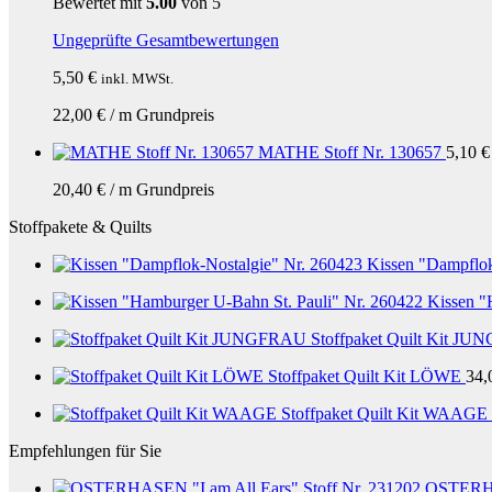
Bewertet mit
5.00
von 5
Ungeprüfte Gesamtbewertungen
5,50
€
inkl. MWSt.
22,00
€
/
m
Grundpreis
MATHE Stoff Nr. 130657
5,10
€
20,40
€
/
m
Grundpreis
Stoffpakete & Quilts
Kissen "Dampflok
Kissen "
Stoffpaket Quilt Kit J
Stoffpaket Quilt Kit LÖWE
34,
Stoffpaket Quilt Kit WAAGE
Empfehlungen für Sie
OSTERHAS