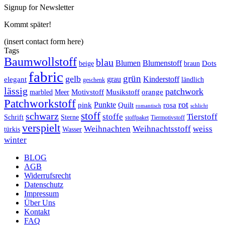
Signup for Newsletter
Kommt später!
(insert contact form here)
Tags
Baumwollstoff
blau
Blumen
Blumenstoff
beige
Dots
braun
fabric
grün
gelb
grau
Kinderstoff
elegant
ländlich
geschenk
lässig
patchwork
orange
marbled
Meer
Motivstoff
Musikstoff
Patchworkstoff
rot
Punkte
pink
Quilt
rosa
romantisch
schlicht
schwarz
stoff
stoffe
Tierstoff
Schrift
Sterne
stoffpaket
Tiermotivstoff
verspielt
Weihnachten
Weihnachtsstoff
weiss
türkis
Wasser
winter
BLOG
AGB
Widerrufsrecht
Datenschutz
Impressum
Über Uns
Kontakt
FAQ