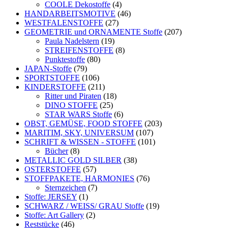
COOLE Dekostoffe
(4)
HANDARBEITSMOTIVE
(46)
WESTFALENSTOFFE
(27)
GEOMETRIE und ORNAMENTE Stoffe
(207)
Paula Nadelstern
(19)
STREIFENSTOFFE
(8)
Punktestoffe
(80)
JAPAN-Stoffe
(79)
SPORTSTOFFE
(106)
KINDERSTOFFE
(211)
Ritter und Piraten
(18)
DINO STOFFE
(25)
STAR WARS Stoffe
(6)
OBST, GEMÜSE, FOOD STOFFE
(203)
MARITIM, SKY, UNIVERSUM
(107)
SCHRIFT & WISSEN - STOFFE
(101)
Bücher
(8)
METALLIC GOLD SILBER
(38)
OSTERSTOFFE
(57)
STOFFPAKETE, HARMONIES
(76)
Sternzeichen
(7)
Stoffe: JERSEY
(1)
SCHWARZ / WEISS/ GRAU Stoffe
(19)
Stoffe: Art Gallery
(2)
Reststücke
(46)