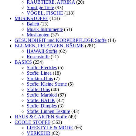
RAUBTIERE, AFRIKA
(20)
Sonstige Tiere
(93)
VÖGEL, FISCHE
(118)
MUSIKSTOFFE
(143)
Ballett
(13)
Musik-Instrumente
(51)
Musiknoten
(37)
GESUNDHEIT und KÖRPERPFLEGE Stoffe
(14)
BLUMEN, PFLANZEN, BÄUME
(281)
HAWAII-Stoffe
(62)
Rosenstoffe
(21)
BASICS
(234)
Stoffe: Freckles
(5)
Stoffe: Linea
(18)
Struktur-Unis
(7)
Stoffe: Kleine Sterne
(5)
Stoffe: Unis
(40)
Stoffe: Marbled
(67)
Stoffe: BATIK
(42)
Stoffe: Dimples
(3)
Stoffe: Linnen Texture
(43)
HAUS & GARTEN Stoffe
(49)
COOLE STOFFE
(363)
LIFESTYLE & MODE
(66)
VERKEHR
(82)