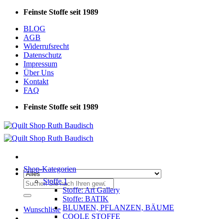
Zum
Feinste Stoffe seit 1989
Inhalt
BLOG
springen
AGB
Widerrufsrecht
Datenschutz
Impressum
Über Uns
Kontakt
FAQ
Feinste Stoffe seit 1989
Shop-Kategorien
Stoffe 1
Suchen
Stoffe: Art Gallery
nach:
Stoffe: BATIK
BLUMEN, PFLANZEN, BÄUME
Wunschliste
COOLE STOFFE