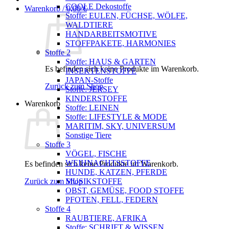
COOLE Dekostoffe
Warenkorb /
0,00
€
Stoffe: EULEN, FÜCHSE, WÖLFE,
WALDTIERE
HANDARBEITSMOTIVE
STOFFPAKETE, HARMONIES
Stoffe 2
Stoffe: HAUS & GARTEN
Es befinden sich keine Produkte im Warenkorb.
INSEKTENSTOFFE
JAPAN-Stoffe
Zurück zum Shop
Stoffe: JERSEY
KINDERSTOFFE
Warenkorb
Stoffe: LEINEN
Stoffe: LIFESTYLE & MODE
MARITIM, SKY, UNIVERSUM
Sonstige Tiere
Stoffe 3
VÖGEL, FISCHE
WEIHNACHTSSTOFFE
Es befinden sich keine Produkte im Warenkorb.
HUNDE, KATZEN, PFERDE
Zurück zum Shop
MUSIKSTOFFE
OBST, GEMÜSE, FOOD STOFFE
PFOTEN, FELL, FEDERN
Stoffe 4
RAUBTIERE, AFRIKA
Stoffe: SCHRIFT & WISSEN