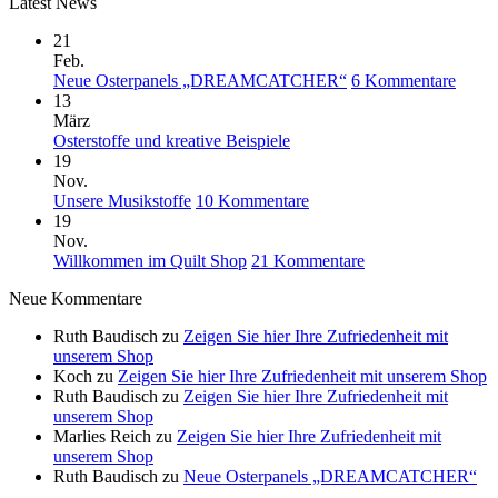
Latest News
21
Feb.
zu
Neue Osterpanels „DREAMCATCHER“
6 Kommentare
Neue
13
Oster
März
Keine
„DR
Osterstoffe und kreative Beispiele
Kommentare
19
zu
Nov.
Osterstoffe
zu
Unsere Musikstoffe
10 Kommentare
und
Unsere
19
kreative
Musikstoffe
Nov.
Beispiele
zu
Willkommen im Quilt Shop
21 Kommentare
Willkommen
Neue Kommentare
im
Quilt
Ruth Baudisch
zu
Zeigen Sie hier Ihre Zufriedenheit mit
Shop
unserem Shop
Koch
zu
Zeigen Sie hier Ihre Zufriedenheit mit unserem Shop
Ruth Baudisch
zu
Zeigen Sie hier Ihre Zufriedenheit mit
unserem Shop
Marlies Reich
zu
Zeigen Sie hier Ihre Zufriedenheit mit
unserem Shop
Ruth Baudisch
zu
Neue Osterpanels „DREAMCATCHER“