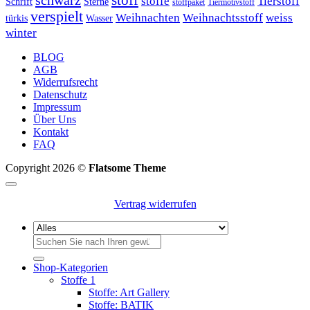
schwarz
stoff
stoffe
Tierstoff
Schrift
Sterne
stoffpaket
Tiermotivstoff
verspielt
Weihnachten
Weihnachtsstoff
weiss
türkis
Wasser
winter
BLOG
AGB
Widerrufsrecht
Datenschutz
Impressum
Über Uns
Kontakt
FAQ
Copyright 2026 ©
Flatsome Theme
Vertrag widerrufen
Suchen
nach:
Shop-Kategorien
Stoffe 1
Stoffe: Art Gallery
Stoffe: BATIK