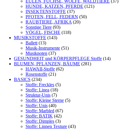
EULEN, FÜCHSE, WÖLFE, WALDTIERE
(37)
HUNDE, KATZEN, PFERDE
(121)
INSEKTENSTOFFE
(37)
PFOTEN, FELL, FEDERN
(50)
RAUBTIERE, AFRIKA
(20)
Sonstige Tiere
(93)
VÖGEL, FISCHE
(118)
MUSIKSTOFFE
(143)
Ballett
(13)
Musik-Instrumente
(51)
Musiknoten
(37)
GESUNDHEIT und KÖRPERPFLEGE Stoffe
(14)
BLUMEN, PFLANZEN, BÄUME
(281)
HAWAII-Stoffe
(62)
Rosenstoffe
(21)
BASICS
(234)
Stoffe: Freckles
(5)
Stoffe: Linea
(18)
Struktur-Unis
(7)
Stoffe: Kleine Sterne
(5)
Stoffe: Unis
(40)
Stoffe: Marbled
(67)
Stoffe: BATIK
(42)
Stoffe: Dimples
(3)
Stoffe: Linnen Texture
(43)