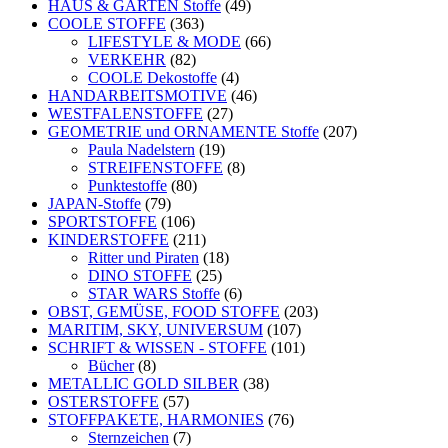
HAUS & GARTEN Stoffe
(49)
COOLE STOFFE
(363)
LIFESTYLE & MODE
(66)
VERKEHR
(82)
COOLE Dekostoffe
(4)
HANDARBEITSMOTIVE
(46)
WESTFALENSTOFFE
(27)
GEOMETRIE und ORNAMENTE Stoffe
(207)
Paula Nadelstern
(19)
STREIFENSTOFFE
(8)
Punktestoffe
(80)
JAPAN-Stoffe
(79)
SPORTSTOFFE
(106)
KINDERSTOFFE
(211)
Ritter und Piraten
(18)
DINO STOFFE
(25)
STAR WARS Stoffe
(6)
OBST, GEMÜSE, FOOD STOFFE
(203)
MARITIM, SKY, UNIVERSUM
(107)
SCHRIFT & WISSEN - STOFFE
(101)
Bücher
(8)
METALLIC GOLD SILBER
(38)
OSTERSTOFFE
(57)
STOFFPAKETE, HARMONIES
(76)
Sternzeichen
(7)