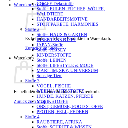
COOLE Dekostoffe
Warenkorb /
0,00
€
Stoffe: EULEN, FÜCHSE, WÖLFE,
WALDTIERE
HANDARBEITSMOTIVE
STOFFPAKETE, HARMONIES
Stoffe 2
Stoffe: HAUS & GARTEN
Es befinden sich keine Produkte im Warenkorb.
INSEKTENSTOFFE
JAPAN-Stoffe
Zurück zum Shop
Stoffe: JERSEY
KINDERSTOFFE
Warenkorb
Stoffe: LEINEN
Stoffe: LIFESTYLE & MODE
MARITIM, SKY, UNIVERSUM
Sonstige Tiere
Stoffe 3
VÖGEL, FISCHE
WEIHNACHTSSTOFFE
Es befinden sich keine Produkte im Warenkorb.
HUNDE, KATZEN, PFERDE
Zurück zum Shop
MUSIKSTOFFE
OBST, GEMÜSE, FOOD STOFFE
PFOTEN, FELL, FEDERN
Stoffe 4
RAUBTIERE, AFRIKA
Stoffe: SCHRIFT & WISSEN