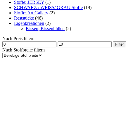
Stoffe: JERSEY
(1)
SCHWARZ / WEISS/ GRAU Stoffe
(19)
Stoffe: Art Gallery
(2)
Reststücke
(46)
Eigenkreationen
(2)
Kissen, Kissenhüllen
(2)
Nach Preis filtern
Min.
Max.
Filter
Preis
Preis
Nach Stoffbreite filtern