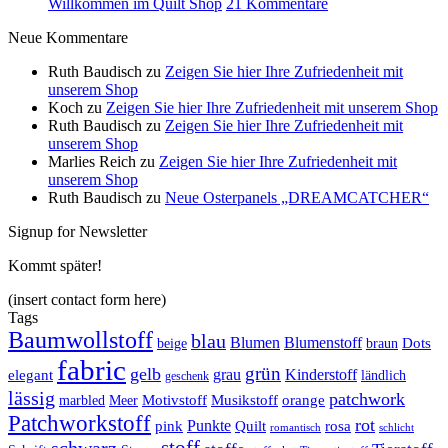
Beispiele
zu
Willkommen im Quilt Shop
21 Kommentare
Willkommen
Neue Kommentare
im
Quilt
Ruth Baudisch
zu
Zeigen Sie hier Ihre Zufriedenheit mit
Shop
unserem Shop
Koch
zu
Zeigen Sie hier Ihre Zufriedenheit mit unserem Shop
Ruth Baudisch
zu
Zeigen Sie hier Ihre Zufriedenheit mit
unserem Shop
Marlies Reich
zu
Zeigen Sie hier Ihre Zufriedenheit mit
unserem Shop
Ruth Baudisch
zu
Neue Osterpanels „DREAMCATCHER“
Signup for Newsletter
Kommt später!
(insert contact form here)
Tags
Baumwollstoff
blau
Blumen
Blumenstoff
beige
Dots
braun
fabric
grün
gelb
grau
Kinderstoff
elegant
ländlich
geschenk
lässig
patchwork
orange
marbled
Meer
Motivstoff
Musikstoff
Patchworkstoff
rot
Punkte
pink
Quilt
rosa
romantisch
schlicht