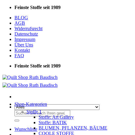
Zum
Feinste Stoffe seit 1989
Inhalt
BLOG
springen
AGB
Widerrufsrecht
Datenschutz
Impressum
Über Uns
Kontakt
FAQ
Feinste Stoffe seit 1989
Shop-Kategorien
Stoffe 1
Suchen
Stoffe: Art Gallery
nach:
Stoffe: BATIK
BLUMEN, PFLANZEN, BÄUME
Wunschliste
COOLE STOFFE