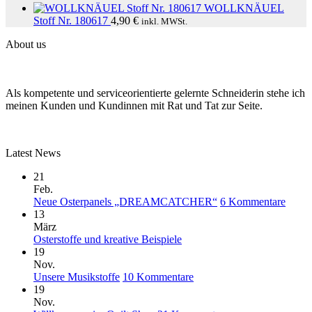
WOLLKNÄUEL
Stoff Nr. 180617
4,90
€
inkl. MWSt.
About us
Als kompetente und serviceorientierte gelernte Schneiderin stehe ich
meinen Kunden und Kundinnen mit Rat und Tat zur Seite.
Latest News
21
Feb.
zu
Neue Osterpanels „DREAMCATCHER“
6 Kommentare
Neue
13
Oster
März
Keine
„DR
Osterstoffe und kreative Beispiele
Kommentare
19
zu
Nov.
Osterstoffe
zu
Unsere Musikstoffe
10 Kommentare
und
Unsere
19
kreative
Musikstoffe
Nov.